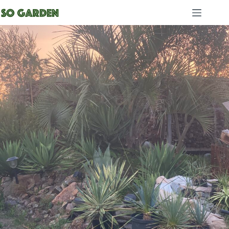
コ
ン
テ
ン
ツ
へ
ス
キ
ッ
プ