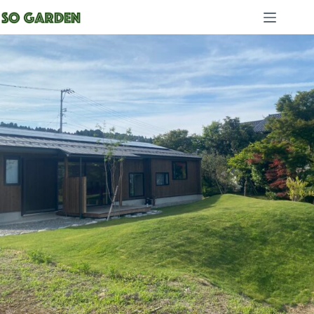
コ
ン
テ
ン
ツ
へ
ス
キ
ッ
プ