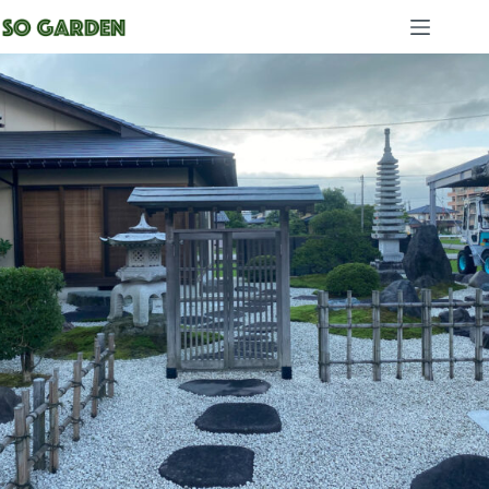
コ
ン
テ
ン
ツ
へ
ス
キ
ッ
プ