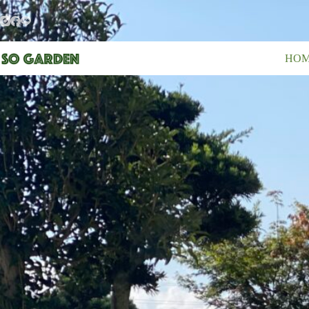
コ
ン
テ
ン
HO
ツ
へ
ス
キ
ッ
プ