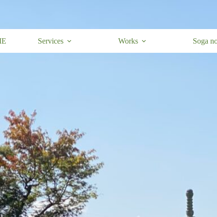
ME
Services
Works
Soga no